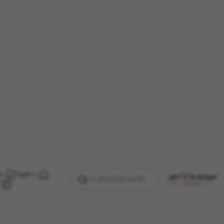
ראשי
מ