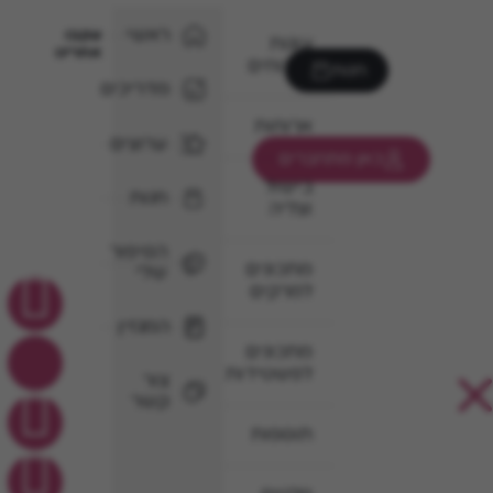
ראשי
עקבו
עוגות
אחרינו
וקינוחים
חנות
מדריכים
ארוחות
ערוצים
כאן מתחברים
בישול
חנות
וצליה
הסיפור
מתכונים
שלי
למרקים
המגזין
מתכונים
לפשטידות
צור
קשר
תוספות