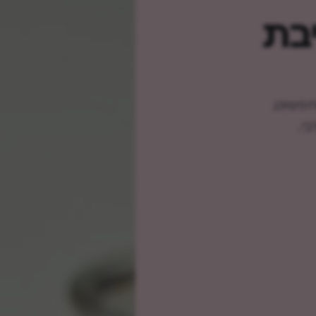
יבת
ח פשוט,
בי.