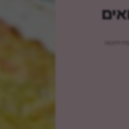
אים
קלה להכנה