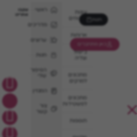
ראשי
עקבו
עוגות
אחרינו
וקינוחים
חנות
מדריכים
ארוחות
ערוצים
כאן מתחברים
בישול
חנות
וצליה
הסיפור
מתכונים
שלי
למרקים
המגזין
מתכונים
לפשטידות
צור
קשר
תוספות