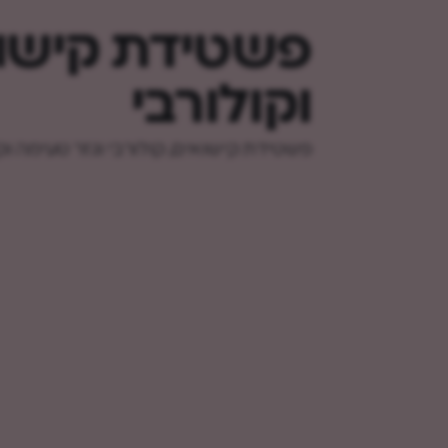
פשטידת קישו
וקולורבי
פשטידת קישואים, קולורבי וגזר טעימה ו