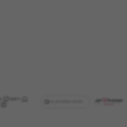
ראשי
מ