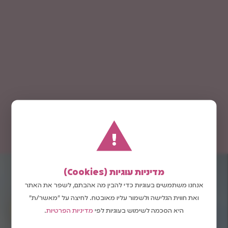
אין תגובות
אפרת סיאצ'י
!
מתכונים ב-10 דקות
מדיניות עוגיות (Cookies)
אנחנו משתמשים בעוגיות כדי להבין מה אהבתם, לשפר את האתר
ואת חווית הגלישה ולשמור עליו מאובטח. לחיצה על "מאשר/ת"
היא הסכמה לשימוש בעוגיות לפי
מדיניות הפרטיות
.