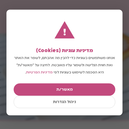
185 תגובות
אפרת סיאצ'י
מתכונים ב-10 דקות
!
מדיניות עוגיות (Cookies)
אנחנו משתמשים בעוגיות כדי להבין מה אהבתם, לשפר את האתר
ואת חווית הגלישה ולשמור עליו מאובטח. לחיצה על "מאשר/ת"
היא הסכמה לשימוש בעוגיות לפי
מדיניות הפרטיות
.
מאשר/ת
ניהול הגדרות
228
הכינו ואהבו