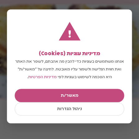
!
מדיניות עוגיות (Cookies)
אנחנו משתמשים בעוגיות כדי להבין מה אהבתם, לשפר את האתר
ואת חווית הגלישה ולשמור עליו מאובטח. לחיצה על "מאשר/ת"
היא הסכמה לשימוש בעוגיות לפי
מדיניות הפרטיות
.
152
הכינו ואהבו
מאשר/ת
ניהול הגדרות