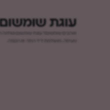
עוגת שומשום
אוהבים שומשום? עוגת שומשום וטחינה ר
טעימה. מושלמת ליד התה או הקפה.