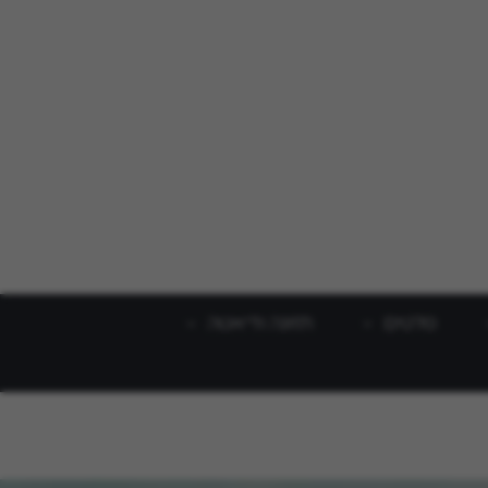
סלטים
תזונה ודיאטה