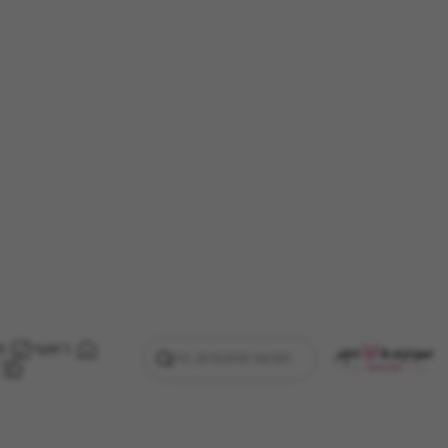
ראשי
מ