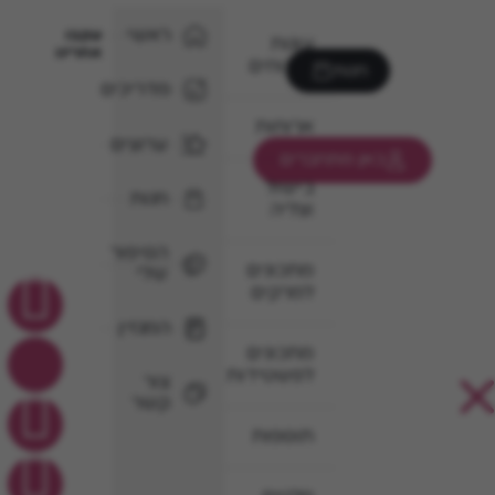
ראשי
עקבו
עוגות
אחרינו
וקינוחים
חנות
מדריכים
ארוחות
ערוצים
כאן מתחברים
בישול
חנות
וצליה
הסיפור
מתכונים
שלי
למרקים
המגזין
מתכונים
לפשטידות
צור
קשר
תוספות