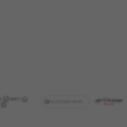
ראשי
מ