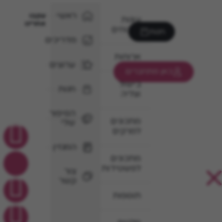
ראשי
עקבו
עוגות
אחרינו
וקינוחים
חנות
מדריכים
ארוחות
ערוצים
כאן מתחברים
בישול
חנות
וצליה
הסיפור
מתכונים
שלי
למרקים
המגזין
מתכונים
לפשטידות
צור
קשר
תוספות