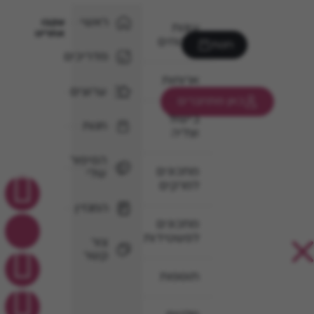
ראשי
עקבו
עוגות
אחרינו
וקינוחים
חנות
מדריכים
ארוחות
ערוצים
כאן מתחברים
בישול
חנות
וצליה
הסיפור
מתכונים
שלי
למרקים
המגזין
מתכונים
לפשטידות
צור
קשר
תוספות