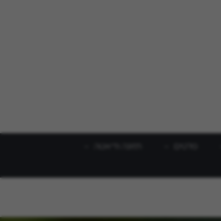
סלטים
תזונה ודיאטה