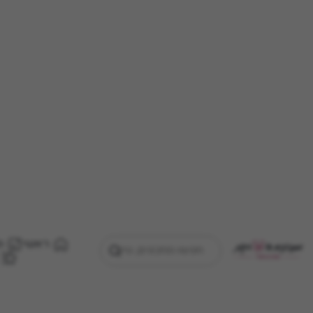
ראשי
מ