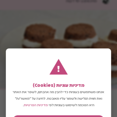
מתכונים ב-10 דקות
!
230
הכינו ואהבו
מדיניות עוגיות (Cookies)
אנחנו משתמשים בעוגיות כדי להבין מה אהבתם, לשפר את האתר
ואת חווית הגלישה ולשמור עליו מאובטח. לחיצה על "מאשר/ת"
היא הסכמה לשימוש בעוגיות לפי
מדיניות הפרטיות
.