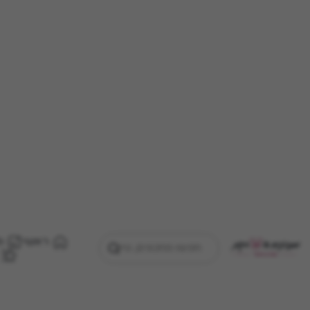
ראשי
מ