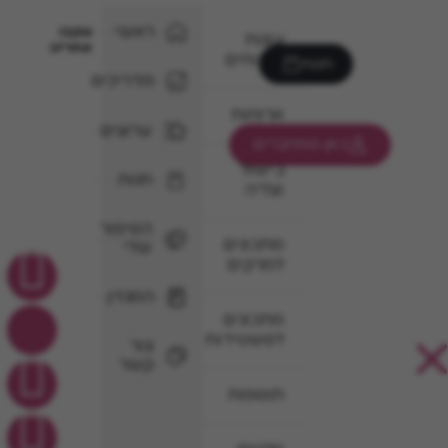
ראשי
עקבו
עוגות
אחרינו
וקינוחים
חנות
מדריכים
ארוחות
ערוצים
כאן מתחברים
בישול
חנות
וצליה
הסיפור
מתכונים
שלי
למרקים
המגזין
מתכונים
לפשטידות
צור
קשר
תוספות