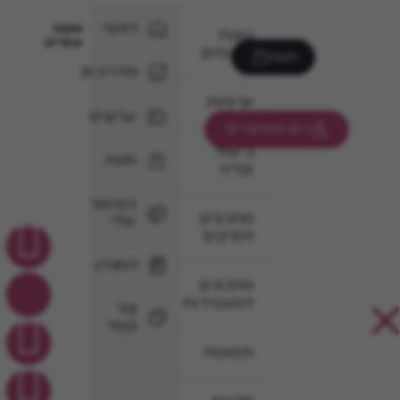
ראשי
עקבו
עוגות
אחרינו
וקינוחים
חנות
מדריכים
ארוחות
ערוצים
כאן מתחברים
בישול
חנות
וצליה
הסיפור
מתכונים
שלי
למרקים
המגזין
מתכונים
לפשטידות
צור
קשר
תוספות