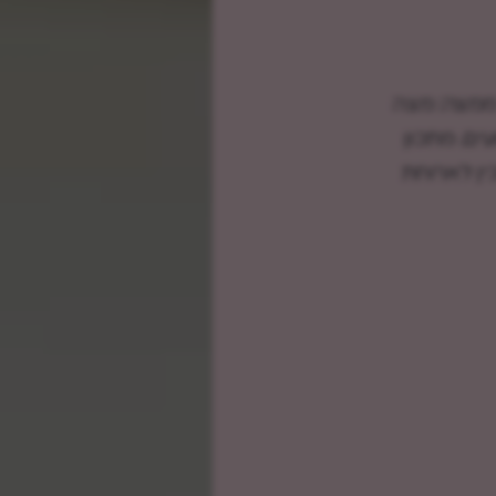
ממצה: מצה
ים. מתכון
כין לארוחת