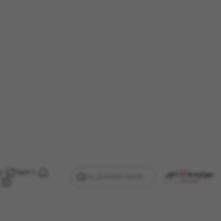
ראשי
מ