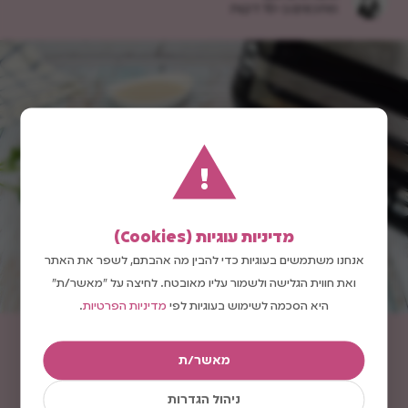
מתכונים ב-10 דקות
!
מדיניות עוגיות (Cookies)
אנחנו משתמשים בעוגיות כדי להבין מה אהבתם, לשפר את האתר
109
הכינו ואהבו
ואת חווית הגלישה ולשמור עליו מאובטח. לחיצה על "מאשר/ת"
היא הסכמה לשימוש בעוגיות לפי
מדיניות הפרטיות
.
מאשר/ת
ניהול הגדרות