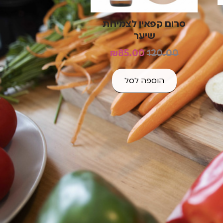
סרום קפאין לצמיחת
שיער
₪
85.00
120.00
הוספה לסל