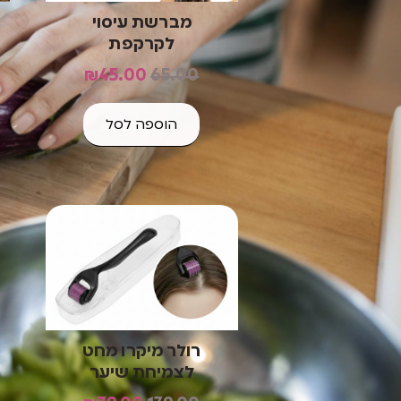
מברשת עיסוי
לקרקפת
₪
45.00
65.00
הוספה לסל
רולר מיקרו מחט
לצמיחת שיער