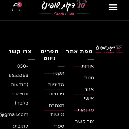
0
למתכונים ב10 דקות
מפת אתר
תפריט
צרו קשר
ניווט
אודות
050-
תקנון
8633368
חנות
מדיניות
(הודעות
אזור
פרטיות
ווטצאפ
אישי
בלבד)
הצהרת
סדנאות
נגישות
il@gmail.com
צור קשר
ספרי
כתובת: